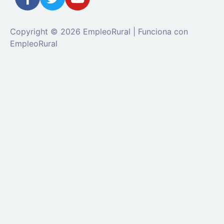
Copyright © 2026 EmpleoRural | Funciona con
EmpleoRural
Se requiere inicio de sesión de 'candidato' para
solicitar este trabajo.
Click aquí para
cerrar sesión
E
intenta de nuevo
Ingrese a su cuenta
Dirección de correo electrónico:
Contraseña: