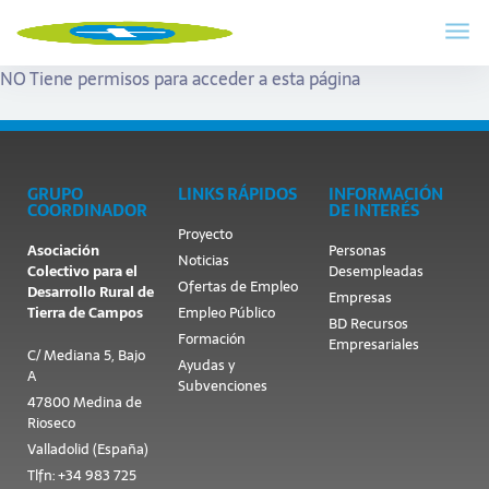
NO Tiene permisos para acceder a esta página
GRUPO
LINKS RÁPIDOS
INFORMACIÓN
COORDINADOR
DE INTERÉS
Proyecto
Asociación
Personas
Noticias
Colectivo para el
Desempleadas
Ofertas de Empleo
Desarrollo Rural de
Empresas
Tierra de Campos
Empleo Público
BD Recursos
Formación
Empresariales
C/ Mediana 5, Bajo
Ayudas y
A
Subvenciones
47800 Medina de
Rioseco
Valladolid (España)
Tlfn: +34 983 725