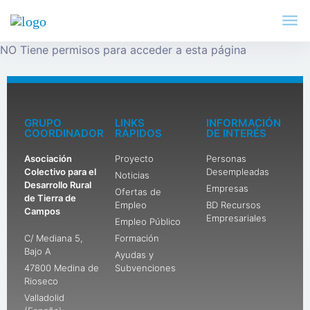
NO Tiene permisos para acceder a esta página
GRUPO
LINKS
INFORMACIÓN
COORDINADOR
RÁPIDOS
DE INTERÉS
Asociación
Proyecto
Personas
Colectivo para el
Desempleadas
Noticias
Desarrollo Rural
Empresas
Ofertas de
de Tierra de
Empleo
BD Recursos
Campos
Empresariales
Empleo Público
C/ Mediana 5,
Formación
Bajo A
Ayudas y
47800 Medina de
Subvenciones
Rioseco
Valladolid