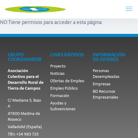
NO Tiene permisos para acceder a esta página
GRUPO
LINKS RÁPIDOS
INFORMACIÓN
COORDINADOR
DE INTERÉS
Proyecto
Asociación
Personas
Noticias
Colectivo para el
Desempleadas
Ofertas de Empleo
Desarrollo Rural de
Empresas
Tierra de Campos
Empleo Público
BD Recursos
Formación
Empresariales
C/ Mediana 5, Bajo
Ayudas y
A
Subvenciones
47800 Medina de
Rioseco
Valladolid (España)
Tlfn: +34 983 725