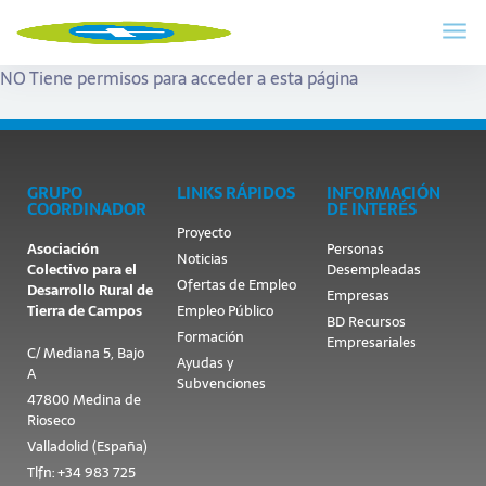
NO Tiene permisos para acceder a esta página
GRUPO
LINKS RÁPIDOS
INFORMACIÓN
COORDINADOR
DE INTERÉS
Proyecto
Asociación
Personas
Noticias
Colectivo para el
Desempleadas
Ofertas de Empleo
Desarrollo Rural de
Empresas
Tierra de Campos
Empleo Público
BD Recursos
Formación
Empresariales
C/ Mediana 5, Bajo
Ayudas y
A
Subvenciones
47800 Medina de
Rioseco
Valladolid (España)
Tlfn: +34 983 725