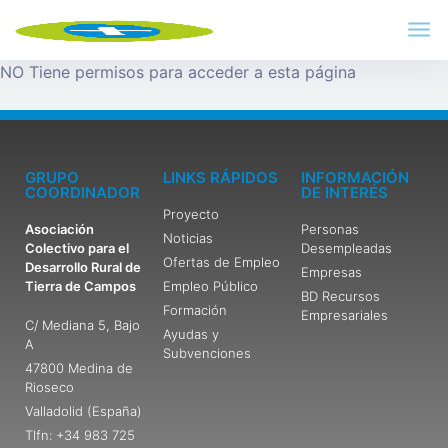
NO Tiene permisos para acceder a esta página
GRUPO
LINKS RÁPIDOS
INFORMACIÓN
COORDINADOR
DE INTERÉS
Proyecto
Asociación
Personas
Noticias
Colectivo para el
Desempleadas
Ofertas de Empleo
Desarrollo Rural de
Empresas
Tierra de Campos
Empleo Público
BD Recursos
Formación
Empresariales
C/ Mediana 5, Bajo
Ayudas y
A
Subvenciones
47800 Medina de
Rioseco
Valladolid (España)
Tlfn: +34 983 725