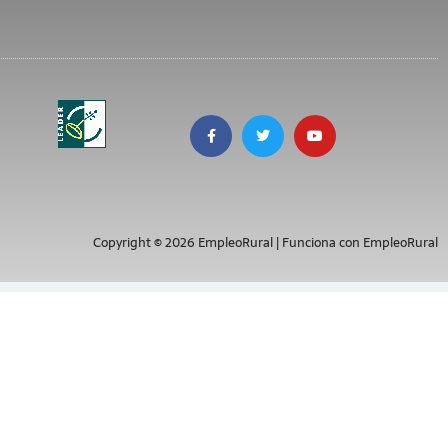
Copyright © 2026 EmpleoRural | Funciona con EmpleoRural