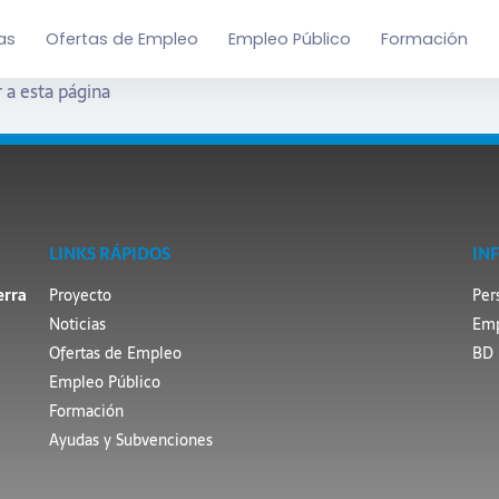
as
Ofertas de Empleo
Empleo Público
Formación
 a esta página
LINKS RÁPIDOS
IN
erra
Proyecto
Per
Noticias
Emp
Ofertas de Empleo
BD 
Empleo Público
Formación
Ayudas y Subvenciones