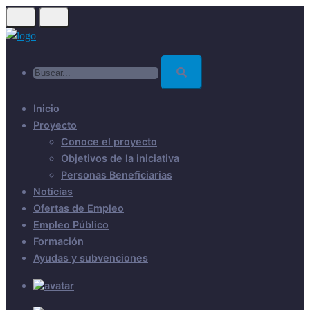
Skip
to
main
Buscar...
content
Inicio
Proyecto
Conoce el proyecto
Objetivos de la iniciativa
Personas Beneficiarias
Noticias
Ofertas de Empleo
Empleo Público
Formación
Ayudas y subvenciones