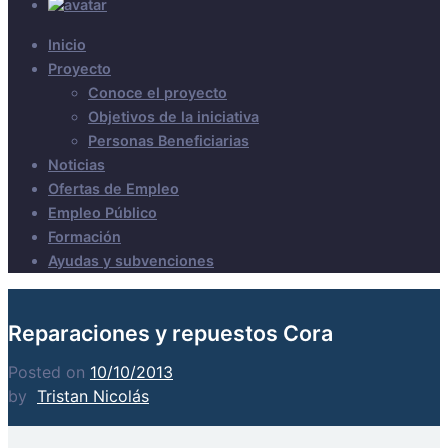
Inicio
Proyecto
Conoce el proyecto
Objetivos de la iniciativa
Personas Beneficiarias
Noticias
Ofertas de Empleo
Empleo Público
Formación
Ayudas y subvenciones
Reparaciones y repuestos Cora
Posted on
10/10/2013
by
Tristan Nicolás