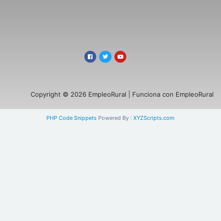
Copyright © 2026 EmpleoRural | Funciona con EmpleoRural
PHP Code Snippets
Powered By :
XYZScripts.com
Se requiere inicio de sesión de 'candidato'
para solicitar este trabajo.
Click aquí para
cerrar sesión
E intenta de nuevo