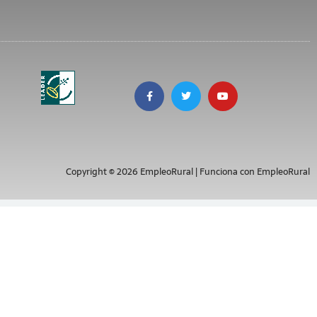
Copyright © 2026 EmpleoRural | Funciona con EmpleoRural