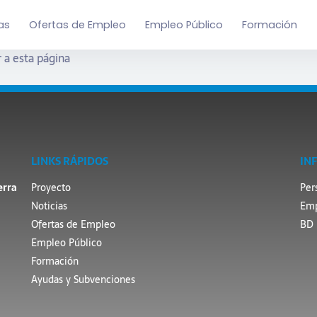
as
Ofertas de Empleo
Empleo Público
Formación
 a esta página
LINKS RÁPIDOS
IN
erra
Proyecto
Per
Noticias
Emp
Ofertas de Empleo
BD 
Empleo Público
Formación
Ayudas y Subvenciones