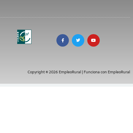
Copyright © 2026 EmpleoRural | Funciona con EmpleoRural