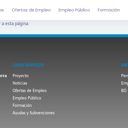
as
Ofertas de Empleo
Empleo Público
Formación
 a esta página
LINKS RÁPIDOS
IN
erra
Proyecto
Per
Noticias
Emp
Ofertas de Empleo
BD 
Empleo Público
Formación
Ayudas y Subvenciones