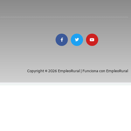
Copyright © 2026 EmpleoRural | Funciona con EmpleoRural