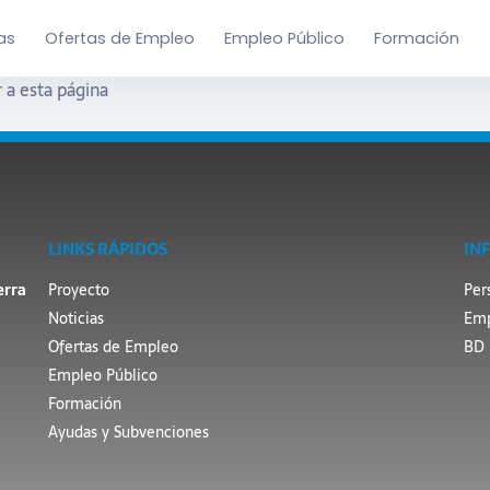
as
Ofertas de Empleo
Empleo Público
Formación
 a esta página
LINKS RÁPIDOS
IN
erra
Proyecto
Per
Noticias
Emp
Ofertas de Empleo
BD 
Empleo Público
Formación
Ayudas y Subvenciones