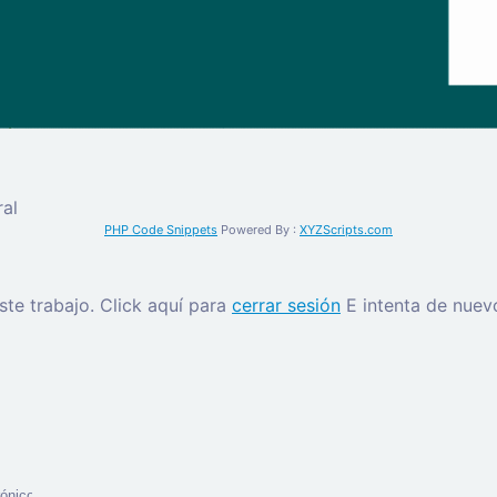
al
PHP Code Snippets
Powered By :
XYZScripts.com
este trabajo.
Click aquí para
cerrar sesión
E intenta de nuev