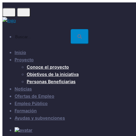
Skip
to
main
content
Buscar...
Inicio
Proyecto
Conoce el proyecto
Objetivos de la iniciativa
Personas Beneficiarias
Noticias
Ofertas de Empleo
Empleo Público
Formación
Ayudas y subvenciones