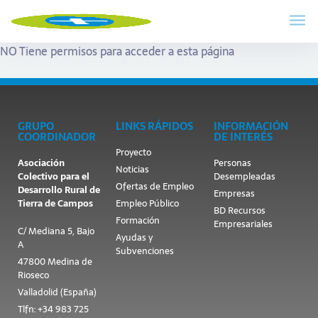
NO Tiene permisos para acceder a esta página
GRUPO
LINKS RÁPIDOS
INFORMACIÓN
COORDINADOR
DE INTERÉS
Proyecto
Asociación
Personas
Noticias
Colectivo para el
Desempleadas
Ofertas de Empleo
Desarrollo Rural de
Empresas
Tierra de Campos
Empleo Público
BD Recursos
Formación
Empresariales
C/ Mediana 5, Bajo
Ayudas y
A
Subvenciones
47800 Medina de
Rioseco
Valladolid (España)
Tlfn: +34 983 725