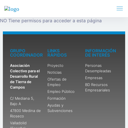
NO Tiene permisos para acceder a esta página
GRUPO
LINKS
INFORMACIÓN
COORDINADOR
RÁPIDOS
DE INTERÉS
Asociación
Proyecto
Personas
Colectivo para el
Desempleadas
Noticias
Desarrollo Rural
Empresas
Ofertas de
de Tierra de
Empleo
BD Recursos
Campos
Empresariales
Empleo Público
C/ Mediana 5,
Formación
Bajo A
Ayudas y
47800 Medina de
Subvenciones
Rioseco
Valladolid