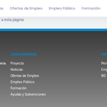
as
Ofertas de Empleo
Empleo Público
Formación
 a esta página
LINKS RÁPIDOS
IN
erra
Proyecto
Per
Noticias
Emp
Ofertas de Empleo
BD 
Empleo Público
Formación
Ayudas y Subvenciones