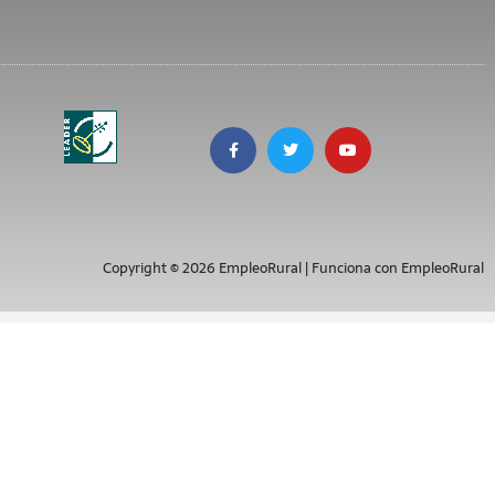
Copyright © 2026 EmpleoRural | Funciona con EmpleoRural