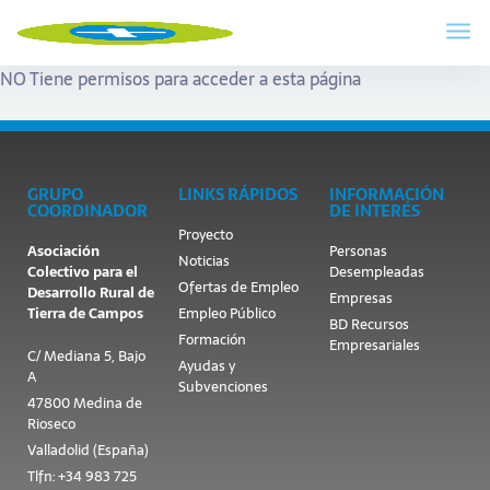
NO Tiene permisos para acceder a esta página
GRUPO
LINKS RÁPIDOS
INFORMACIÓN
COORDINADOR
DE INTERÉS
Proyecto
Asociación
Personas
Noticias
Colectivo para el
Desempleadas
Ofertas de Empleo
Desarrollo Rural de
Empresas
Tierra de Campos
Empleo Público
BD Recursos
Formación
Empresariales
C/ Mediana 5, Bajo
Ayudas y
A
Subvenciones
47800 Medina de
Rioseco
Valladolid (España)
Tlfn: +34 983 725