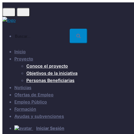
Skip
to
main
content
Buscar...
Inicio
Proyecto
Conoce el proyecto
Objetivos de la iniciativa
Personas Beneficiarias
Noticias
Ofertas de Empleo
Empleo Público
Formación
Ayudas y subvenciones
Iniciar Sesión