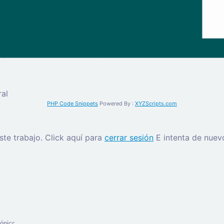
al
PHP Code Snippets
Powered By :
XYZScripts.com
este trabajo.
Click aquí para
cerrar sesión
E intenta de nuev