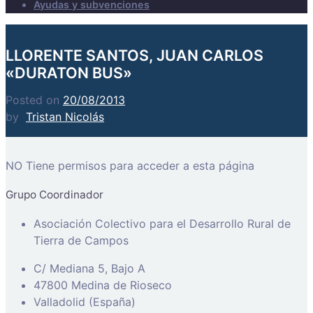
Ayudas y subvenciones
LLORENTE SANTOS, JUAN CARLOS
«DURATON BUS»
Posted on
20/08/2013
by
Tristan Nicolás
NO Tiene permisos para acceder a esta página
Grupo Coordinador
Asociación Colectivo para el Desarrollo Rural de
Tierra de Campos
C/ Mediana 5, Bajo A
47800 Medina de Rioseco
Valladolid (España)