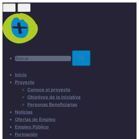
Skip
to
main
content
Buscar...
Inicio
Proyecto
Conoce el proyecto
Objetivos de la iniciativa
Personas Beneficiarias
Noticias
Ofertas de Empleo
Empleo Público
Formación