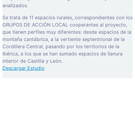
analizados.
Se trata de 11 espacios rurales, correspondientes con los
GRUPOS DE ACCIÓN LOCAL cooperantes al proyecto,
que tienen perfiles muy diferentes: desde espacios de la
montaña cantábrica, a la vertiente septentrional de la
Cordillera Central, pasando por los territorios de la
Ibérica, a los que se han sumado espacios de llanura
interior de Castilla y León.
Descargar Estudio
activación de cuenta
Before you can login, you must active your account with
the code sent to your email address. If you did not
receive this email, please check your junk/spam folder.
Click here
to resend the activation email. If you entered