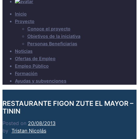
Inicio
Proyecto
Conoce el proyecto
Objetivos de la iniciativa
Personas Beneficiarias
Noticias
Ofertas de Empleo
Empleo Público
Formación
Ayudas y subvenciones
RESTAURANTE FIGON ZUTE EL MAYOR –
TININ
Posted on
20/08/2013
by
Tristan Nicolás