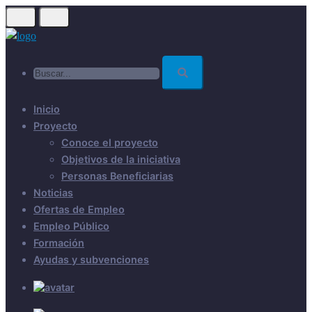
Skip
to
main
Buscar...
content
Inicio
Proyecto
Conoce el proyecto
Objetivos de la iniciativa
Personas Beneficiarias
Noticias
Ofertas de Empleo
Empleo Público
Formación
Ayudas y subvenciones