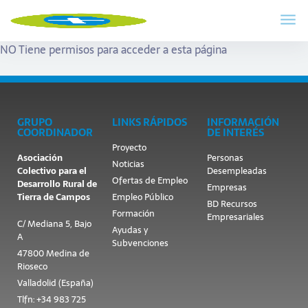
NO Tiene permisos para acceder a esta página
GRUPO
LINKS RÁPIDOS
INFORMACIÓN
COORDINADOR
DE INTERÉS
Proyecto
Asociación
Personas
Noticias
Colectivo para el
Desempleadas
Ofertas de Empleo
Desarrollo Rural de
Empresas
Tierra de Campos
Empleo Público
BD Recursos
Formación
Empresariales
C/ Mediana 5, Bajo
Ayudas y
A
Subvenciones
47800 Medina de
Rioseco
Valladolid (España)
Tlfn: +34 983 725