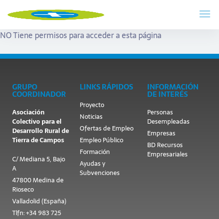
NO Tiene permisos para acceder a esta página
GRUPO
LINKS RÁPIDOS
INFORMACIÓN
COORDINADOR
DE INTERÉS
Proyecto
Asociación
Personas
Noticias
Colectivo para el
Desempleadas
Ofertas de Empleo
Desarrollo Rural de
Empresas
Tierra de Campos
Empleo Público
BD Recursos
Formación
Empresariales
C/ Mediana 5, Bajo
Ayudas y
A
Subvenciones
47800 Medina de
Rioseco
Valladolid (España)
Tlfn: +34 983 725