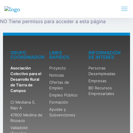
NO Tiene permisos para acceder a esta página
GRUPO
LINKS
INFORMACIÓN
COORDINADOR
RÁPIDOS
DE INTERÉS
Asociación
Proyecto
Personas
Colectivo para el
Desempleadas
Noticias
Desarrollo Rural
Empresas
Ofertas de
de Tierra de
Empleo
BD Recursos
Campos
Empresariales
Empleo Público
C/ Mediana 5,
Formación
Bajo A
Ayudas y
47800 Medina de
Subvenciones
Rioseco
Valladolid