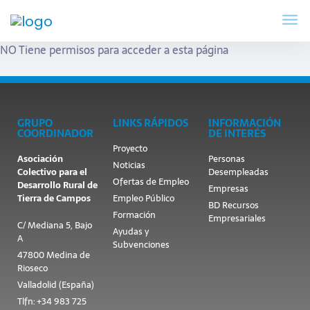
NO Tiene permisos para acceder a esta página
GRUPO
LINKS RÁPIDOS
INFORMACIÓN
COORDINADOR
DE INTERÉS
Proyecto
Asociación
Personas
Noticias
Colectivo para el
Desempleadas
Ofertas de Empleo
Desarrollo Rural de
Empresas
Tierra de Campos
Empleo Público
BD Recursos
Formación
Empresariales
C/ Mediana 5, Bajo
Ayudas y
A
Subvenciones
47800 Medina de
Rioseco
Valladolid (España)
Tlfn: +34 983 725