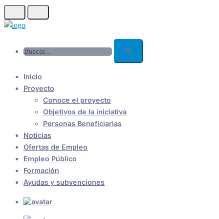
Skip
to
main
Buscar...
content
Inicio
Proyecto
Conoce el proyecto
Objetivos de la iniciativa
Personas Beneficiarias
Noticias
Ofertas de Empleo
Empleo Público
Formación
Ayudas y subvenciones