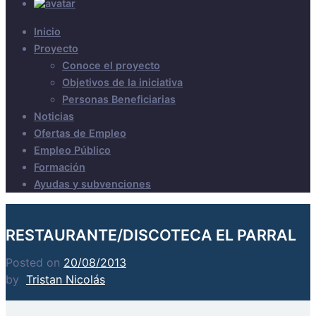
Inicio
Proyecto
Conoce el proyecto
Objetivos de la iniciativa
Personas Beneficiarias
Noticias
Ofertas de Empleo
Empleo Público
Formación
Ayudas y subvenciones
RESTAURANTE/DISCOTECA EL PARRAL
Posted on
20/08/2013
by
Tristan Nicolás