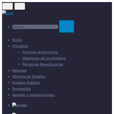
Skip
to
main
Buscar...
content
Inicio
Proyecto
Conoce el proyecto
Objetivos de la iniciativa
Personas Beneficiarias
Noticias
Ofertas de Empleo
Empleo Público
Formación
Ayudas y subvenciones