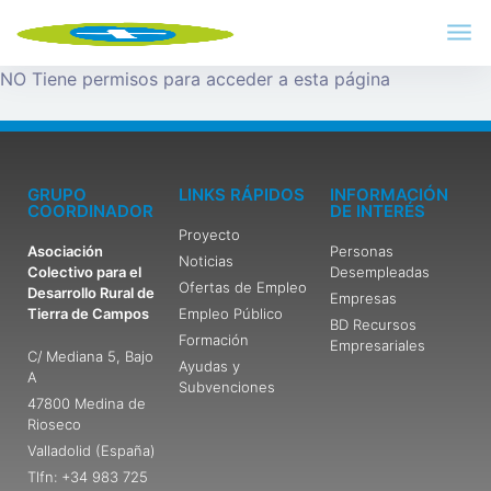
NO Tiene permisos para acceder a esta página
GRUPO
LINKS RÁPIDOS
INFORMACIÓN
COORDINADOR
DE INTERÉS
Proyecto
Asociación
Personas
Noticias
Colectivo para el
Desempleadas
Ofertas de Empleo
Desarrollo Rural de
Empresas
Tierra de Campos
Empleo Público
BD Recursos
Formación
Empresariales
C/ Mediana 5, Bajo
Ayudas y
A
Subvenciones
47800 Medina de
Rioseco
Valladolid (España)
Tlfn: +34 983 725