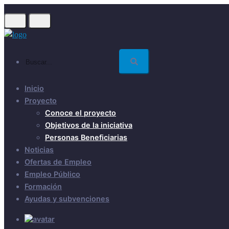
Skip
to
main
content
Buscar...
Inicio
Proyecto
Conoce el proyecto
Objetivos de la iniciativa
Personas Beneficiarias
Noticias
Ofertas de Empleo
Empleo Público
Formación
Ayudas y subvenciones