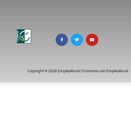
Copyright © 2026 EmpleoRural | Funciona con EmpleoRural