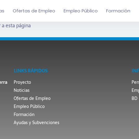
as
Ofertas de Empleo
Empleo Público
Formación
 a esta página
LINKS RÁPIDOS
IN
erra
Proyecto
Per
Noticias
Emp
Ofertas de Empleo
BD 
Empleo Público
Formación
Ayudas y Subvenciones