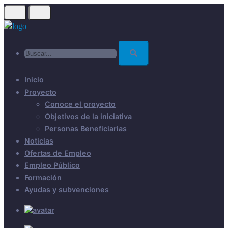
Skip
to
main
Buscar...
content
Inicio
Proyecto
Conoce el proyecto
Objetivos de la iniciativa
Personas Beneficiarias
Noticias
Ofertas de Empleo
Empleo Público
Formación
Ayudas y subvenciones