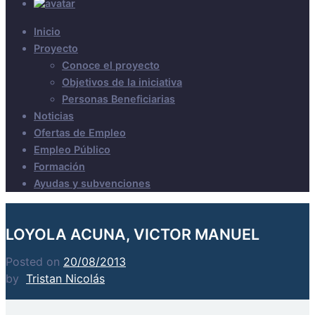
Inicio
Proyecto
Conoce el proyecto
Objetivos de la iniciativa
Personas Beneficiarias
Noticias
Ofertas de Empleo
Empleo Público
Formación
Ayudas y subvenciones
LOYOLA ACUNA, VICTOR MANUEL
Posted on
20/08/2013
by
Tristan Nicolás