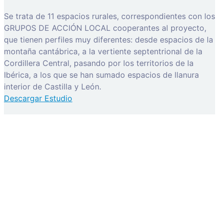
Se trata de 11 espacios rurales, correspondientes con los
GRUPOS DE ACCIÓN LOCAL cooperantes al proyecto,
que tienen perfiles muy diferentes: desde espacios de la
montaña cantábrica, a la vertiente septentrional de la
Cordillera Central, pasando por los territorios de la
Ibérica, a los que se han sumado espacios de llanura
interior de Castilla y León.
Descargar Estudio
activación de cuenta
Before you can login, you must active your account with
the code sent to your email address. If you did not
receive this email, please check your junk/spam folder.
Click here
to resend the activation email. If you entered
an incorrect email address, you will need to re-register