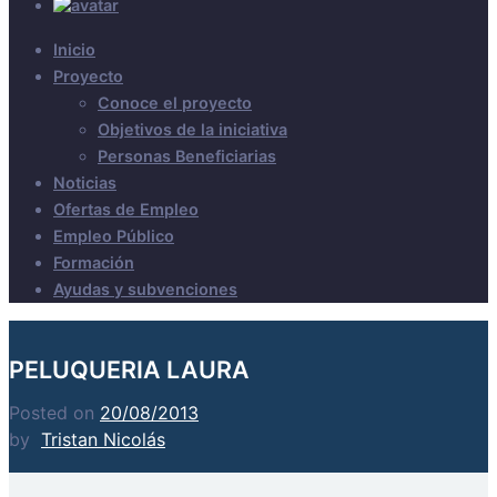
Inicio
Proyecto
Conoce el proyecto
Objetivos de la iniciativa
Personas Beneficiarias
Noticias
Ofertas de Empleo
Empleo Público
Formación
Ayudas y subvenciones
PELUQUERIA LAURA
Posted on
20/08/2013
by
Tristan Nicolás