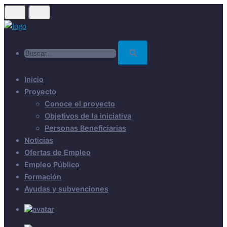
Skip
to
main
Buscar...
content
Inicio
Proyecto
Conoce el proyecto
Objetivos de la iniciativa
Personas Beneficiarias
Noticias
Ofertas de Empleo
Empleo Público
Formación
Ayudas y subvenciones