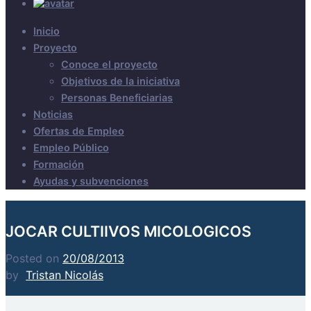
Inicio
Proyecto
Conoce el proyecto
Objetivos de la iniciativa
Personas Beneficiarias
Noticias
Ofertas de Empleo
Empleo Público
Formación
Ayudas y subvenciones
JOCAR CULTIIVOS MICOLOGICOS
Posted on
20/08/2013
by
Tristan Nicolás