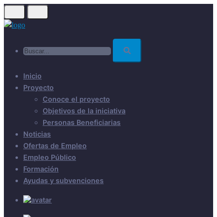
Skip
to
main
Buscar...
content
Inicio
Proyecto
Conoce el proyecto
Objetivos de la iniciativa
Personas Beneficiarias
Noticias
Ofertas de Empleo
Empleo Público
Formación
Ayudas y subvenciones