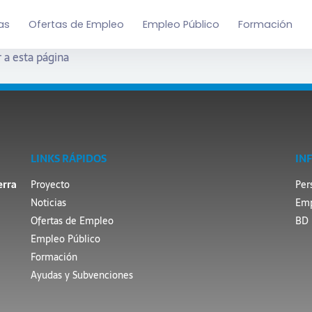
as
Ofertas de Empleo
Empleo Público
Formación
 a esta página
LINKS RÁPIDOS
IN
erra
Proyecto
Per
Noticias
Emp
Ofertas de Empleo
BD 
Empleo Público
Formación
Ayudas y Subvenciones