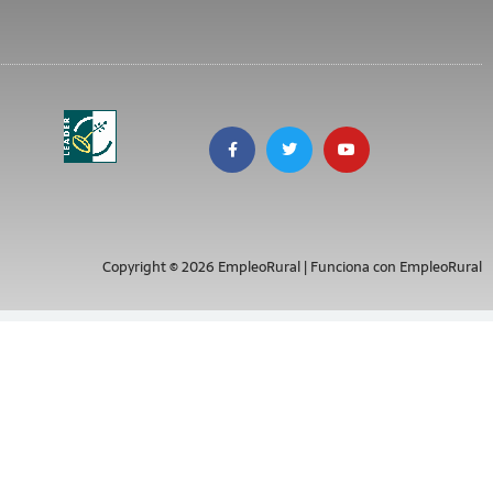
Copyright © 2026 EmpleoRural | Funciona con EmpleoRural