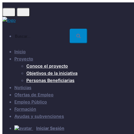
Skip
to
main
content
Buscar...
Inicio
Proyecto
Conoce el proyecto
Objetivos de la iniciativa
Personas Beneficiarias
Noticias
Ofertas de Empleo
Empleo Público
Formación
Ayudas y subvenciones
Iniciar Sesión