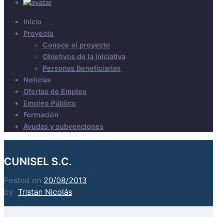
Inicio
Proyecto
Conoce el proyecto
Objetivos de la iniciativa
Personas Beneficiarias
Noticias
Ofertas de Empleo
Empleo Público
Formación
Ayudas y subvenciones
CUNISEL S.C.
Posted on
20/08/2013
by
Tristan Nicolás