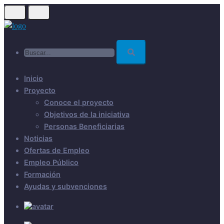
Skip
to
main
Buscar...
content
Inicio
Proyecto
Conoce el proyecto
Objetivos de la iniciativa
Personas Beneficiarias
Noticias
Ofertas de Empleo
Empleo Público
Formación
Ayudas y subvenciones