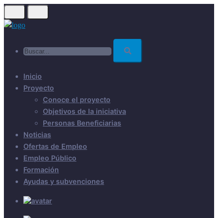
Skip
to
main
Buscar...
content
Inicio
Proyecto
Conoce el proyecto
Objetivos de la iniciativa
Personas Beneficiarias
Noticias
Ofertas de Empleo
Empleo Público
Formación
Ayudas y subvenciones