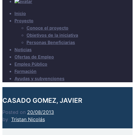
Inicio
Proyecto
Conoce el proyecto
Objetivos de la iniciativa
Personas Beneficiarias
Noticias
Ofertas de Empleo
Empleo Público
Formación
Ayudas y subvenciones
CASADO GOMEZ, JAVIER
Posted on
20/08/2013
by
Tristan Nicolás