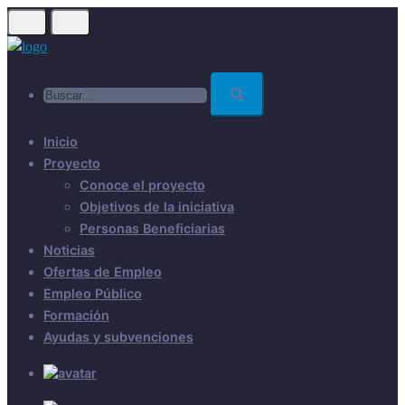
Skip
to
main
Buscar...
content
Inicio
Proyecto
Conoce el proyecto
Objetivos de la iniciativa
Personas Beneficiarias
Noticias
Ofertas de Empleo
Empleo Público
Formación
Ayudas y subvenciones