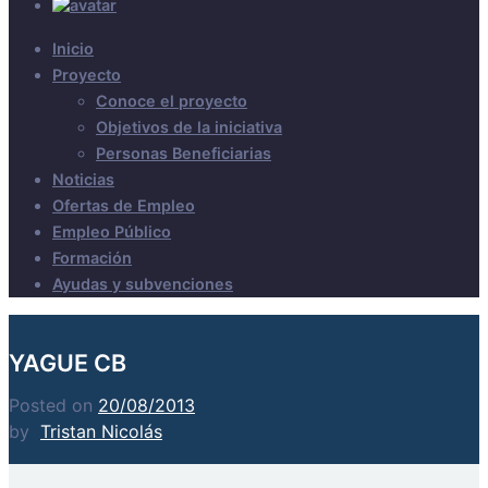
Inicio
Proyecto
Conoce el proyecto
Objetivos de la iniciativa
Personas Beneficiarias
Noticias
Ofertas de Empleo
Empleo Público
Formación
Ayudas y subvenciones
YAGUE CB
Posted on
20/08/2013
by
Tristan Nicolás