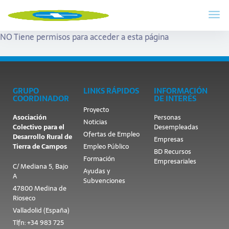
NO Tiene permisos para acceder a esta página
GRUPO
LINKS RÁPIDOS
INFORMACIÓN
COORDINADOR
DE INTERÉS
Proyecto
Asociación
Personas
Noticias
Colectivo para el
Desempleadas
Ofertas de Empleo
Desarrollo Rural de
Empresas
Tierra de Campos
Empleo Público
BD Recursos
Formación
Empresariales
C/ Mediana 5, Bajo
Ayudas y
A
Subvenciones
47800 Medina de
Rioseco
Valladolid (España)
Tlfn: +34 983 725