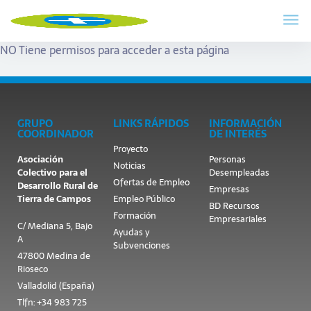
NO Tiene permisos para acceder a esta página
GRUPO
LINKS RÁPIDOS
INFORMACIÓN
COORDINADOR
DE INTERÉS
Proyecto
Asociación
Personas
Noticias
Colectivo para el
Desempleadas
Ofertas de Empleo
Desarrollo Rural de
Empresas
Tierra de Campos
Empleo Público
BD Recursos
Formación
Empresariales
C/ Mediana 5, Bajo
Ayudas y
A
Subvenciones
47800 Medina de
Rioseco
Valladolid (España)
Tlfn: +34 983 725