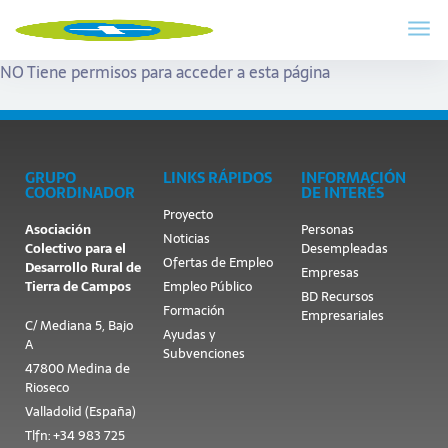
NO Tiene permisos para acceder a esta página
GRUPO
LINKS RÁPIDOS
INFORMACIÓN
COORDINADOR
DE INTERÉS
Proyecto
Asociación
Personas
Noticias
Colectivo para el
Desempleadas
Ofertas de Empleo
Desarrollo Rural de
Empresas
Tierra de Campos
Empleo Público
BD Recursos
Formación
Empresariales
C/ Mediana 5, Bajo
Ayudas y
A
Subvenciones
47800 Medina de
Rioseco
Valladolid (España)
Tlfn: +34 983 725