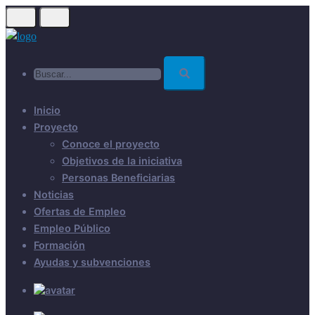
Skip
to
main
Buscar...
content
Inicio
Proyecto
Conoce el proyecto
Objetivos de la iniciativa
Personas Beneficiarias
Noticias
Ofertas de Empleo
Empleo Público
Formación
Ayudas y subvenciones