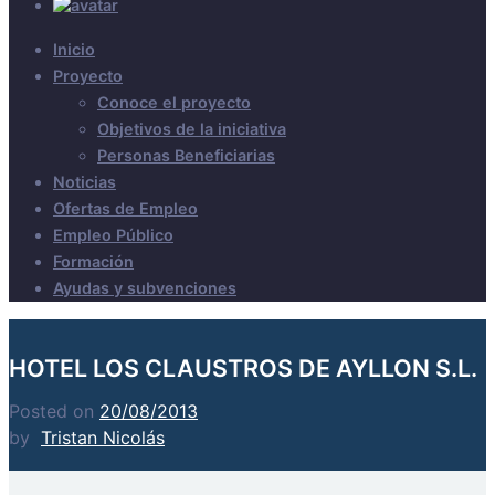
Inicio
Proyecto
Conoce el proyecto
Objetivos de la iniciativa
Personas Beneficiarias
Noticias
Ofertas de Empleo
Empleo Público
Formación
Ayudas y subvenciones
HOTEL LOS CLAUSTROS DE AYLLON S.L.
Posted on
20/08/2013
by
Tristan Nicolás