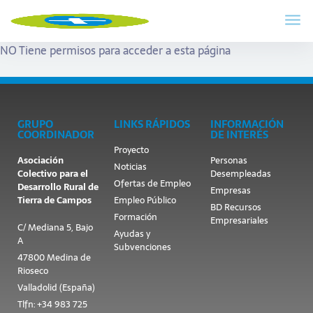
NO Tiene permisos para acceder a esta página
GRUPO
LINKS RÁPIDOS
INFORMACIÓN
COORDINADOR
DE INTERÉS
Proyecto
Asociación
Personas
Noticias
Colectivo para el
Desempleadas
Ofertas de Empleo
Desarrollo Rural de
Empresas
Tierra de Campos
Empleo Público
BD Recursos
Formación
Empresariales
C/ Mediana 5, Bajo
Ayudas y
A
Subvenciones
47800 Medina de
Rioseco
Valladolid (España)
Tlfn: +34 983 725