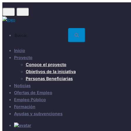
Skip
to
main
content
Buscar...
Inicio
Proyecto
Conoce el proyecto
Objetivos de la iniciativa
Personas Beneficiarias
Noticias
Ofertas de Empleo
Empleo Público
Formación
Ayudas y subvenciones