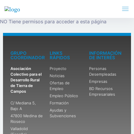
NO Tiene permisos para acceder a esta página
GRUPO
LINKS
INFORMACIÓN
COORDINADOR
RÁPIDOS
DE INTERÉS
Asociación
Proyecto
Personas
Colectivo para el
Desempleadas
Noticias
Desarrollo Rural
Empresas
Ofertas de
de Tierra de
Empleo
BD Recursos
Campos
Empresariales
Empleo Público
C/ Mediana 5,
Formación
Bajo A
Ayudas y
47800 Medina de
Subvenciones
Rioseco
Valladolid