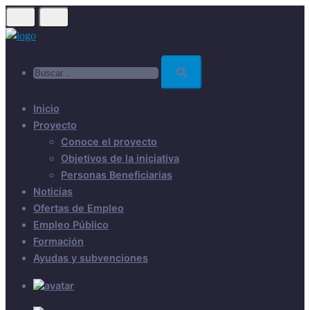
Skip
to
main
Buscar...
content
Inicio
Proyecto
Conoce el proyecto
Objetivos de la iniciativa
Personas Beneficiarias
Noticias
Ofertas de Empleo
Empleo Público
Formación
Ayudas y subvenciones