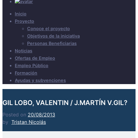
Inicio
Proyecto
Conoce el proyecto
Objetivos de la iniciativa
Personas Beneficiarias
Noticias
Ofertas de Empleo
Empleo Público
Formación
Ayudas y subvenciones
GIL LOBO, VALENTIN / J.MARTÍN V.GIL?
Posted on
20/08/2013
by
Tristan Nicolás