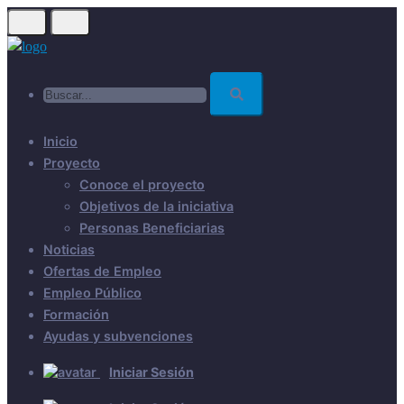
Skip
to
main
Buscar...
content
Inicio
Proyecto
Conoce el proyecto
Objetivos de la iniciativa
Personas Beneficiarias
Noticias
Ofertas de Empleo
Empleo Público
Formación
Ayudas y subvenciones
Iniciar Sesión