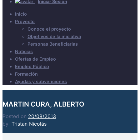
Iniciar Sesión
Inicio
Proyecto
Conoce el proyecto
Objetivos de la iniciativa
Personas Beneficiarias
Noticias
Ofertas de Empleo
Empleo Público
Formación
Ayudas y subvenciones
MARTIN CURA, ALBERTO
Posted on
20/08/2013
by
Tristan Nicolás