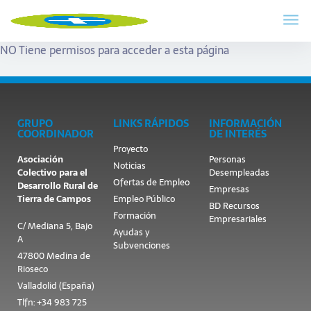
NO Tiene permisos para acceder a esta página
GRUPO
LINKS RÁPIDOS
INFORMACIÓN
COORDINADOR
DE INTERÉS
Proyecto
Asociación
Personas
Noticias
Colectivo para el
Desempleadas
Ofertas de Empleo
Desarrollo Rural de
Empresas
Tierra de Campos
Empleo Público
BD Recursos
Formación
Empresariales
C/ Mediana 5, Bajo
Ayudas y
A
Subvenciones
47800 Medina de
Rioseco
Valladolid (España)
Tlfn: +34 983 725