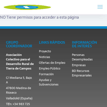
NO Tiene permisos para acceder a esta página
GRUPO
LINKS RÁPIDOS
INFORMACIÓN
COORDINADOR
DE INTERÉS
Proyecto
Asociación
Personas
Noticias
Colectivo para el
Desempleadas
Ofertas de Empleo
Desarrollo Rural de
Empresas
Tierra de Campos
Empleo Público
BD Recursos
Formación
Empresariales
C/ Mediana 5, Bajo
Ayudas y
A
Subvenciones
47800 Medina de
Rioseco
Valladolid (España)
Tlfn: +34 983 725