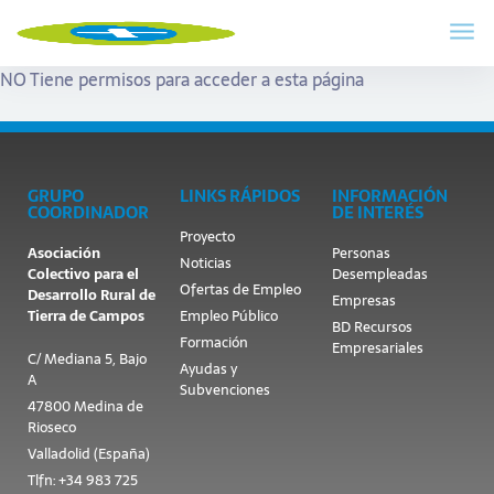
NO Tiene permisos para acceder a esta página
GRUPO
LINKS RÁPIDOS
INFORMACIÓN
COORDINADOR
DE INTERÉS
Proyecto
Asociación
Personas
Noticias
Colectivo para el
Desempleadas
Ofertas de Empleo
Desarrollo Rural de
Empresas
Tierra de Campos
Empleo Público
BD Recursos
Formación
Empresariales
C/ Mediana 5, Bajo
Ayudas y
A
Subvenciones
47800 Medina de
Rioseco
Valladolid (España)
Tlfn: +34 983 725