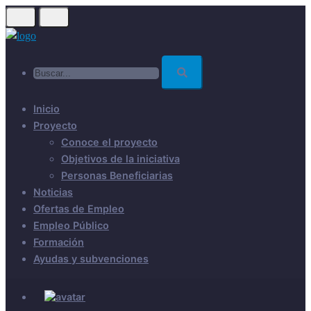
Skip
to
main
Buscar...
content
Inicio
Proyecto
Conoce el proyecto
Objetivos de la iniciativa
Personas Beneficiarias
Noticias
Ofertas de Empleo
Empleo Público
Formación
Ayudas y subvenciones